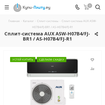
0
Главная
-
Каталог
-
Сплит-системы
-
Сплит-система AUX ASW-
H07B4/FJ-BR1 / AS-H07B4/FJ-R1
Сплит-система AUX ASW-H07B4/FJ-
BR1 / AS-H07B4/FJ-R1
УСПЕЙ КУПИТЬ
СДЕЛАЕМ СКИДКУ