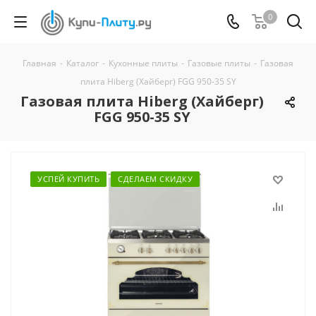
0
Главная
-
Каталог
-
Кухонные плиты
-
Газовые плиты
-
Газовая
плита Hiberg (Хайберг) FGG 950-35 SY
Газовая плита Hiberg (Хайберг)
FGG 950-35 SY
УСПЕЙ КУПИТЬ
СДЕЛАЕМ СКИДКУ