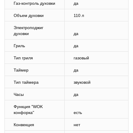
Газ-контроль духовки
да
Объем духовки
110 л
Электроподжиг
духовки
да
Гриль
да
Тип гриля
газовый
Таймер
да
Тип таймера
звуковой
Часы
да
Функция "WOK
конфорка"
есть
Конвекция
нет