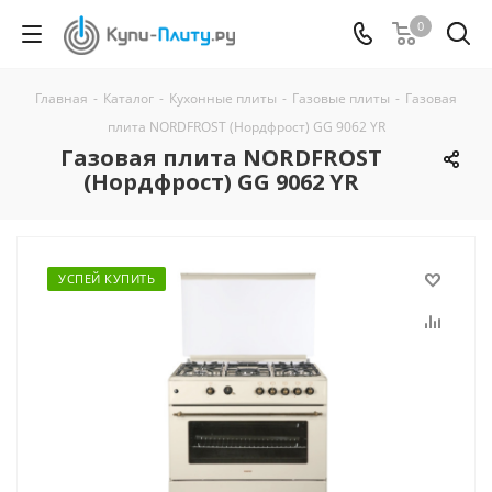
0
Главная
-
Каталог
-
Кухонные плиты
-
Газовые плиты
-
Газовая
плита NORDFROST (Нордфрост) GG 9062 YR
Газовая плита NORDFROST
(Нордфрост) GG 9062 YR
УСПЕЙ КУПИТЬ