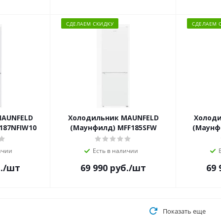
СДЕЛАЕМ СКИДКУ
СДЕЛАЕМ 
MAUNFELD
Холодильник MAUNFELD
Холоди
187NFIW10
(Маунфилд) MFF185SFW
(Маунф
ичии
Есть в наличии
.
/шт
69 990
руб.
/шт
69 
Показать еще