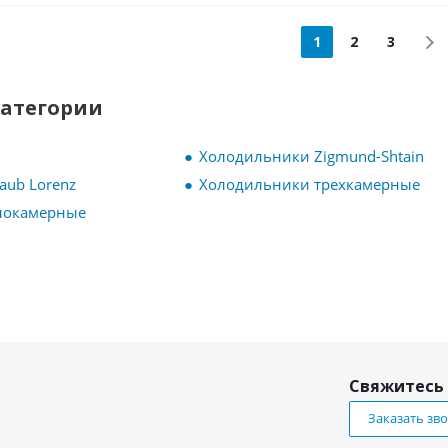
1
2
3
категории
Холодильники Zigmund-Shtain
aub Lorenz
Холодильники трехкамерные
нокамерные
Свяжитесь 
Заказать зв