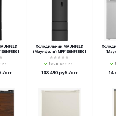
MAUNFELD
Холодильник MAUNFELD
Холоди
180NFBE01
(Маунфилд) MFF180NFSBE01
(Мау
ичии
Есть в наличии
б.
/шт
108 490
руб.
/шт
14 