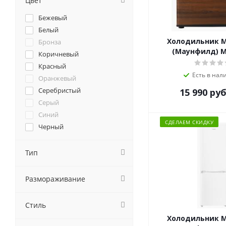
Цвет
Korting
Бежевый
Kraft
Белый
Kuppersberg
Холодильник 
Бронза
Lex
(Маунфилд) 
Коричневый
Liebherr
Красный
MAUNFELD
Есть в нал
Оранжевый
NORDFROST
Серебристый
15 990
руб
Pozis
Серый
Samsung
Синий
Scandilux
СДЕЛАЕМ СКИДКУ
Черный
Schaub Lorenz
Sharp
Тип
Tesler
Weissgauff
Размораживание
Zigmund-Shtain
Атлант
Бирюса
Стиль
Саратов
Холодильник 