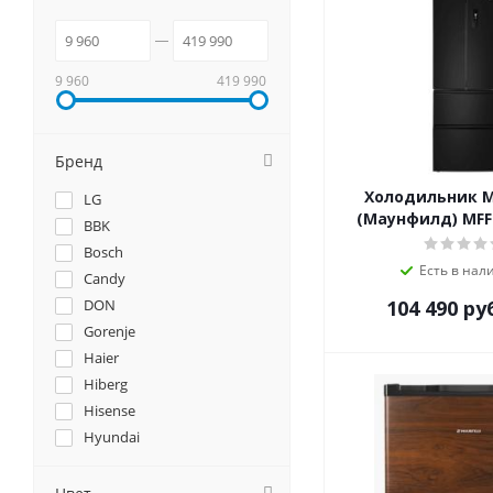
9 960
419 990
Бренд
Холодильник 
LG
(Маунфилд) MFF
BBK
Bosch
Есть в нал
Candy
DON
104 490
ру
Gorenje
Haier
Hiberg
Hisense
Hyundai
Jackys
Kaiser