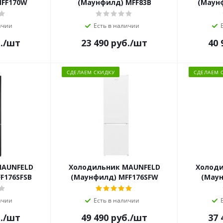
MFF170W
(Маунфилд) MFF83B
(Маун
ичии
Есть в наличии
.
/шт
23 490
руб.
/шт
40 
СДЕЛАЕМ СКИДКУ
СДЕЛАЕМ 
MAUNFELD
Холодильник MAUNFELD
Холоди
F176SFSB
(Маунфилд) MFF176SFW
(Мау
ичии
Есть в наличии
.
/шт
49 490
руб.
/шт
37 