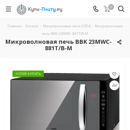
0
Главная
-
Каталог
-
Микроволновые печи (СВЧ)
-
Микроволновая
печь BBK 23MWC-881T/B-M
Микроволновая печь BBK 23MWC-
881T/B-M
УСПЕЙ КУПИТЬ