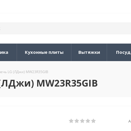
ника
Кухонные плиты
Вытяжки
Посуд
ечь LG (ЛДжи) MW23R35GIB
 (ЛДжи) MW23R35GIB
А