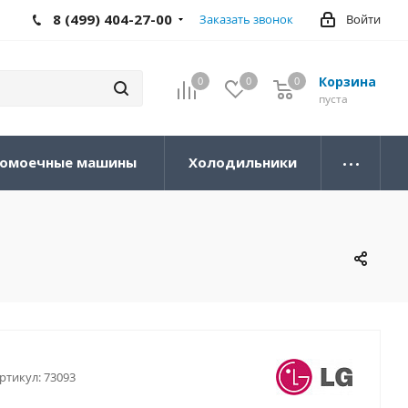
8 (499) 404-27-00
Заказать звонок
Войти
Корзина
0
0
0
0
пуста
омоечные машины
Холодильники
ртикул:
73093