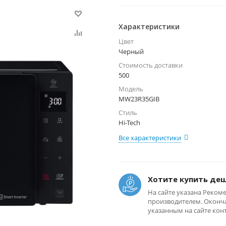
Характеристики
Цвет
Черный
Стоимость доставки
500
Модель
MW23R35GIB
Стиль
Hi-Tech
Все характеристики
Хотите купить де
На сайте указана Реком
производителем. Оконча
указанным на сайте кон