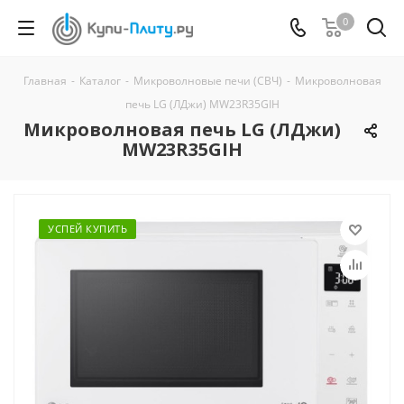
0
Главная
-
Каталог
-
Микроволновые печи (СВЧ)
-
Микроволновая
печь LG (ЛДжи) MW23R35GIH
Микроволновая печь LG (ЛДжи)
MW23R35GIH
УСПЕЙ КУПИТЬ