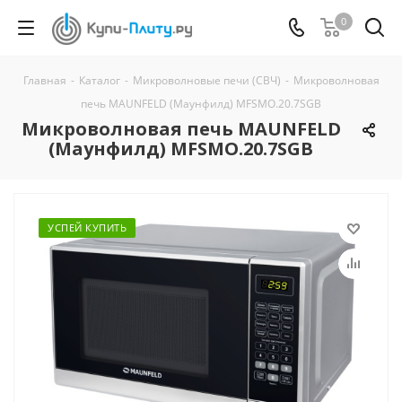
0
Главная
-
Каталог
-
Микроволновые печи (СВЧ)
-
Микроволновая
печь MAUNFELD (Маунфилд) MFSMO.20.7SGB
Микроволновая печь MAUNFELD
(Маунфилд) MFSMO.20.7SGB
УСПЕЙ КУПИТЬ