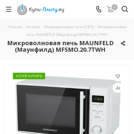
0
Главная
-
Каталог
-
Микроволновые печи (СВЧ)
-
Микроволновая
печь MAUNFELD (Маунфилд) MFSMO.20.7TWH
Микроволновая печь MAUNFELD
(Маунфилд) MFSMO.20.7TWH
УСПЕЙ КУПИТЬ