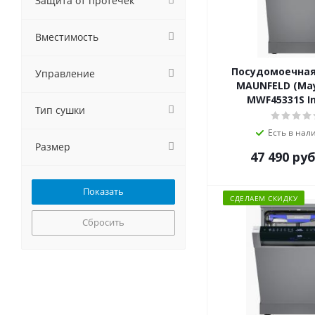
Защита от протечек
Krona
Kuppersberg
Вместимость
Lex
MAUNFELD
Посудомоечна
Управление
Meferi
MAUNFELD (Ма
NORDFROST
MWF45331S In
Тип сушки
Schaub Lorenz
Weissgauff
Есть в нал
Размер
Бирюса
47 490
руб
СДЕЛАЕМ СКИДКУ
Сбросить