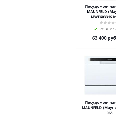
Посудомоечна
MAUNFELD (Ма
MWF60331S In
Есть в нал
63 490
руб
Посудомоечна
MAUNFELD (Маун
06S