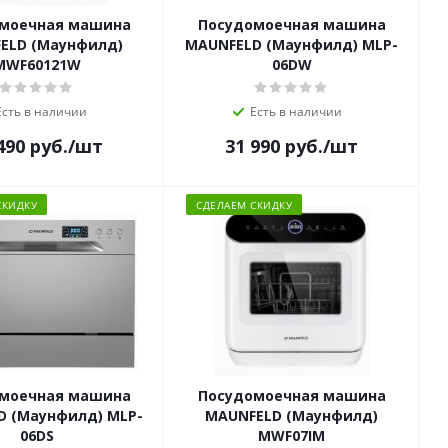
моечная машина
Посудомоечная машина
ELD (Маунфилд)
MAUNFELD (Маунфилд) MLP-
MWF60121W
06DW
Есть в наличии
Есть в наличии
490
руб.
/шт
31 990
руб.
/шт
СКИДКУ
СДЕЛАЕМ СКИДКУ
моечная машина
Посудомоечная машина
D (Маунфилд) MLP-
MAUNFELD (Маунфилд)
06DS
MWF07IM