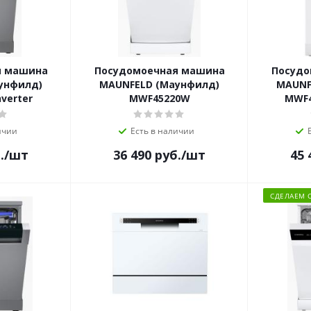
я машина
Посудомоечная машина
Посудо
унфилд)
MAUNFELD (Маунфилд)
MAUNF
verter
MWF45220W
MWF4
ичии
Есть в наличии
.
/шт
36 490
руб.
/шт
45 
СДЕЛАЕМ 