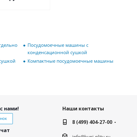
тдельно
Посудомоечные машины с
конденсационной сушкой
сушкой
Компактные посудомоечные машины
с нами!
Наши контакты
онок
8 (499) 404-27-00
 чат
info@kupi-plitu.ru