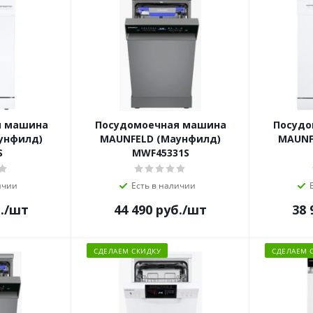
я машина
Посудомоечная машина
Посудо
унфилд)
MAUNFELD (Маунфилд)
MAUNF
S
MWF45331S
ичии
Есть в наличии
.
/шт
44 490
руб.
/шт
38 
СДЕЛАЕМ СКИДКУ
СДЕЛАЕМ 