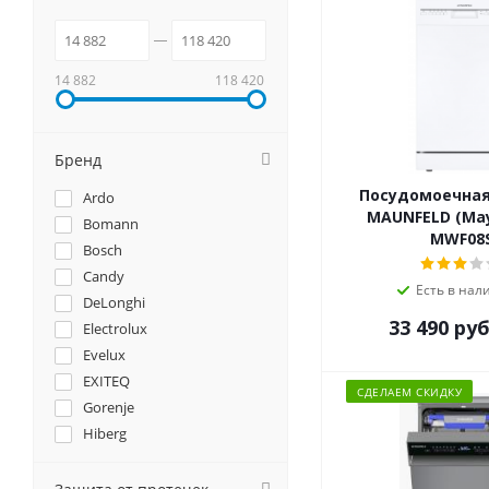
14 882
118 420
Бренд
Посудомоечна
Ardo
MAUNFELD (Ма
Bomann
MWF08
Bosch
Candy
Есть в нал
DeLonghi
33 490
руб
Electrolux
Evelux
EXITEQ
СДЕЛАЕМ СКИДКУ
Gorenje
Hiberg
Hyundai
Korting