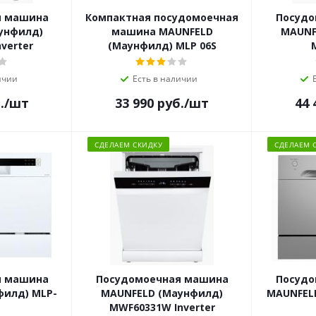
я машина
Компактная посудомоечная
Посудо
унфилд)
машина MAUNFELD
MAUNF
verter
(Маунфилд) MLP 06S
ичии
Есть в наличии
.
/шт
33 990
руб.
/шт
44 
СДЕЛАЕМ СКИДКУ
СДЕЛАЕМ 
я машина
Посудомоечная машина
Посудо
филд) MLP-
MAUNFELD (Маунфилд)
MAUNFEL
MWF60331W Inverter