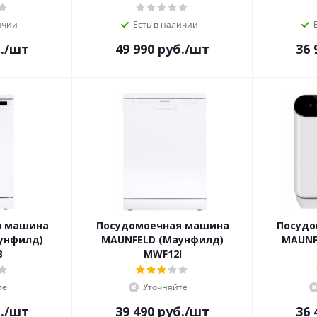
ичии
Есть в наличии
.
/шт
49 990
руб.
/шт
36 
я машина
Посудомоечная машина
Посудо
унфилд)
MAUNFELD (Маунфилд)
MAUNF
B
MWF12I
те
Уточняйте
.
/шт
39 490
руб.
/шт
36 