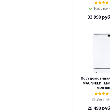
Есть в нал
33 990
руб
Посудомоечна
MAUNFELD (Ма
MWF08
Уточняй
29 490
руб