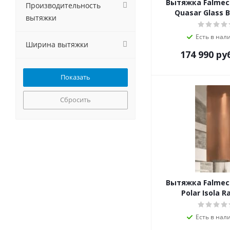
Вытяжка Falmec
MBS
Производительность
Quasar Glass B
Meferi
вытяжки
MG
Есть в нал
MONSHER
Ширина вытяжки
NORDFROST
174 990
ру
Pando
Schaub Lorenz
Shindo
Сбросить
Simfer
Smeg
Teka
Weissgauff
Zigmund-Shtain
Вытяжка Falmec
Polar Isola 
Есть в нал