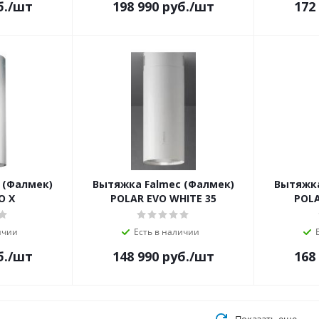
б.
/шт
198 990
руб.
/шт
172
 (Фалмек)
Вытяжка Falmec (Фалмек)
Вытяжка
O X
POLAR EVO WHITE 35
POLA
ичии
Есть в наличии
б.
/шт
148 990
руб.
/шт
168