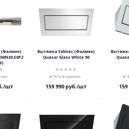
 (Фалмек)
Вытяжка Falmec (Фалмек)
Вытяжка
CKMN20.E0P2
Quasar Glass White 90
Quasa
F)
ичии
Есть в наличии
б.
/шт
159 990
руб.
/шт
159