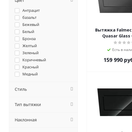
Цвет
Falmec
Антрацит
Franke
базальт
GEFEST
Бежевый
Gorenje
Вытяжка Falmec
Белый
GRAUDE
Quasar Glass 
Бронза
Haier
Желтый
Hiberg
Есть в нал
Зеленый
HOMSair
159 990
ру
Коричневый
il Monte
Красный
Jackys
Медный
Jet Air
Оранжевый
Kaiser
Розовый
Стиль
Korting
Серебристый
Krona
Серый
Тип вытяжки
Kuppersberg
Синий
Kuppersbusch
хром
Lex
Наклонная
Черный
MAUNFELD
шварц