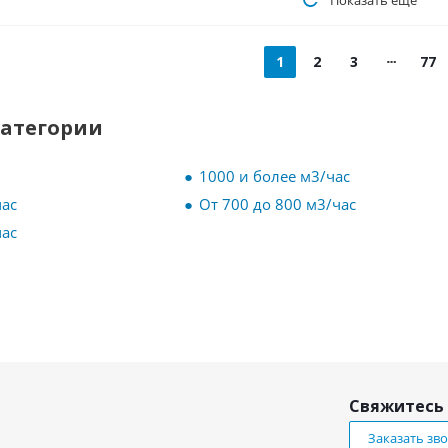
Показать еще
1
2
3
77
категории
1000 и более м3/час
час
От 700 до 800 м3/час
час
Свяжитесь 
Заказать зв