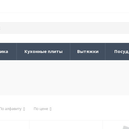
ника
Кухонные плиты
Вытяжки
Посуд
По алфавиту
По цене