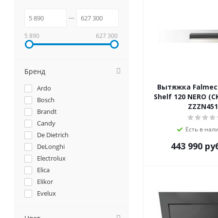
5 890
627 300
Бренд
Вытяжка Falmec
Ardo
Shelf 120 NERO (
Bosch
ZZZN451
Brandt
Candy
Есть в нал
De Dietrich
443 990
ру
DeLonghi
Electrolux
Elica
Elikor
Evelux
EXITEQ
Faber