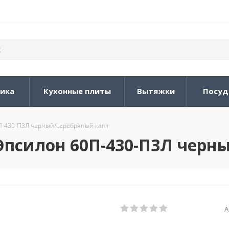
ника
Кухонные плиты
Вытяжки
Посуд
0П-430-П3Л черный/серебряный кант
 Эпсилон 60П-430-П3Л черн
А