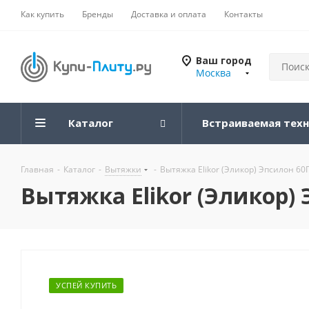
Как купить
Бренды
Доставка и оплата
Контакты
Ваш город
Москва
Каталог
Встраиваемая тех
Главная
-
Каталог
-
Вытяжки
-
Вытяжка Elikor (Эликор) Эпсилон 6
Вытяжка Elikor (Эликор)
УСПЕЙ КУПИТЬ