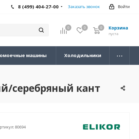
8 (499) 404-27-00
Заказать звонок
Войти
Корзина
0
0
0
0
пуста
омоечные машины
Холодильники
ый/серебряный кант
ртикул:
80694