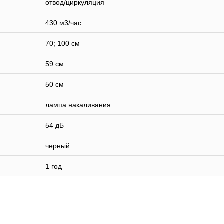
отвод/циркуляция
430 м3/час
70; 100 см
59 см
50 см
лампа накаливания
54 дБ
черный
1 год