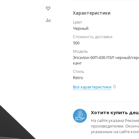
Характеристики
Цвет
Черный
Стоимость доставки
500
Модель
Эпсилон 60П-430-П3Л черный/се
кант
Стиль
Retro
Все характеристики
Хотите купить де
На сайте указана Реком
производителем. Оконча
указанным на сайте кон