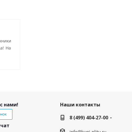
хники
а! На
с нами!
Наши контакты
онок
8 (499) 404-27-00
 чат
info@kupi-plitu.ru