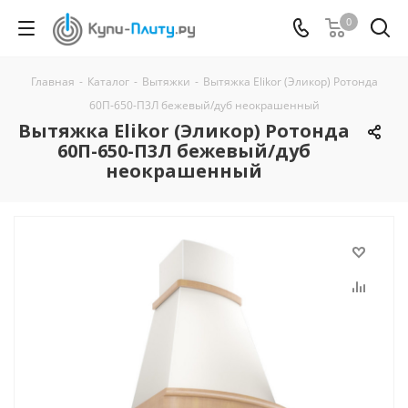
0
Главная
-
Каталог
-
Вытяжки
-
Вытяжка Elikor (Эликор) Ротонда
60П-650-П3Л бежевый/дуб неокрашенный
Вытяжка Elikor (Эликор) Ротонда
60П-650-П3Л бежевый/дуб
неокрашенный