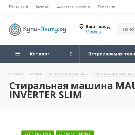
Как купить
Бренды
Доставка и оплата
Контакты
Ваш город
Москва
Каталог
Встраиваемая тех
Главная
-
Каталог
-
Стиральные машины
-
Стиральные машины а
Стиральная машина MA
INVERTER SLIM
УСПЕЙ КУПИТЬ
СДЕЛАЕМ СКИДКУ