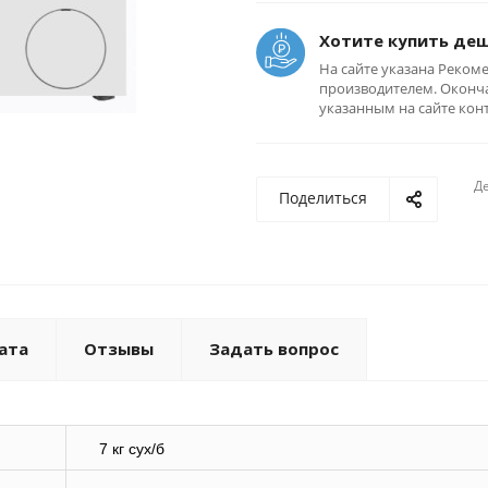
Хотите купить де
На сайте указана Реком
производителем. Оконча
указанным на сайте кон
Де
Поделиться
ата
Отзывы
Задать вопрос
7 кг сух/б