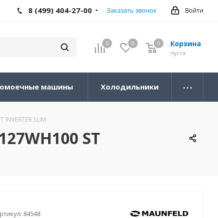
8 (499) 404-27-00
Заказать звонок
Войти
Корзина
0
0
0
0
пуста
омоечные машины
Холодильники
 INVERTER SLIM
127WH100 ST
ртикул:
84548