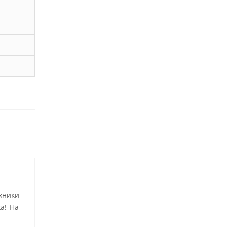
хники
а! На