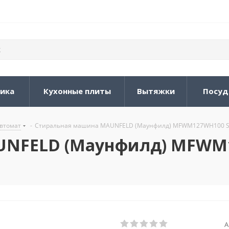
ника
Кухонные плиты
Вытяжки
Посуд
втомат
-
Стиральная машина MAUNFELD (Маунфилд) MFWM127WH100 ST
UNFELD (Маунфилд) MFWM
А