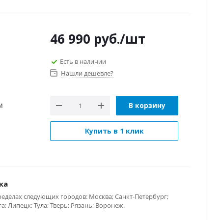
46 990
руб.
/шт
Есть в наличии
Нашли дешевле?
В корзину
M
Купить в 1 клик
ка
ределах следующих городов: Москва; Санкт-Петербург;
; Липецк; Тула; Тверь; Рязань; Воронеж.