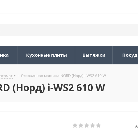
ника
Кухонные плиты
Вытяжки
Посуд
втомат
-
Стиральная машина NORD (Норд) i-WS2 610 W
 (Норд) i-WS2 610 W
А