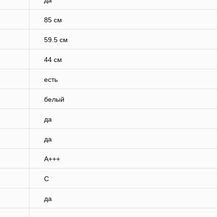
да
85 см
59.5 см
44 см
есть
белый
да
да
A+++
C
да