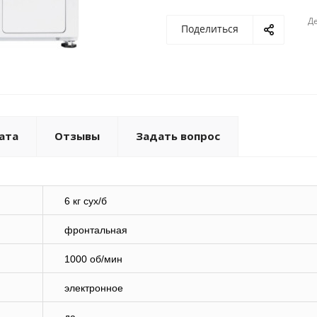
Де
Поделиться
ата
Отзывы
Задать вопрос
6 кг сух/б
фронтальная
1000 об/мин
электронное