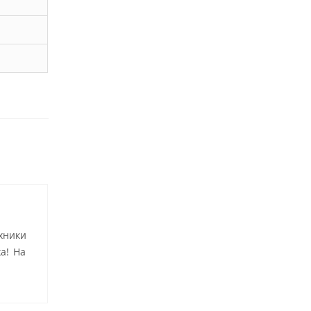
хники
а! На