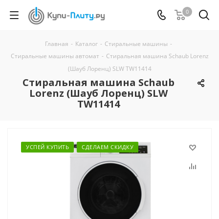
0
Главная
-
Каталог
-
Стиральные машины
-
Стиральные машины автомат
-
Стиральная машина Schaub Lorenz
(Шауб Лоренц) SLW TW11414
Стиральная машина Schaub
Lorenz (Шауб Лоренц) SLW
TW11414
УСПЕЙ КУПИТЬ
СДЕЛАЕМ СКИДКУ