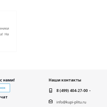
хники
а! На
с нами!
Наши контакты
онок
8 (499) 404-27-00
 чат
info@kupi-plitu.ru