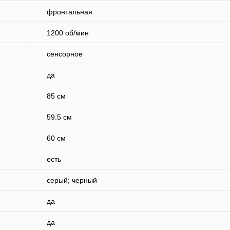
фронтальная
1200 об/мин
сенсорное
да
85 см
59.5 см
60 см
есть
серый; черный
да
да