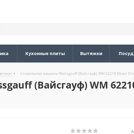
ника
Кухонные плиты
Вытяжки
Посуд
втомат
-
Стиральная машина Weissgauff (Вайсгауф) WM 62210 Direct Driv
gauff (Вайсгауф) WM 62210 
А