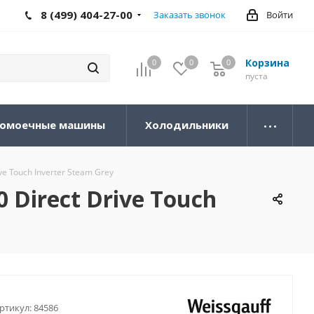
8 (499) 404-27-00
Заказать звонок
Войти
Корзина
0
0
0
0
пуста
омоечные машины
Холодильники
e Touch Inverter Steam Grey
Direct Drive Touch
ртикул:
84586