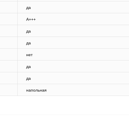
да
A+++
да
да
нет
да
да
напольная