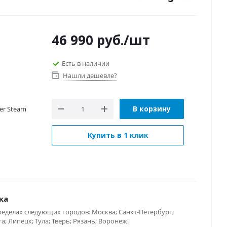
46 990
руб.
/шт
Есть в наличии
Нашли дешевле?
В корзину
ter Steam
Купить в 1 клик
ка
ределах следующих городов: Москва; Санкт-Петербург;
; Липецк; Тула; Тверь; Рязань; Воронеж.