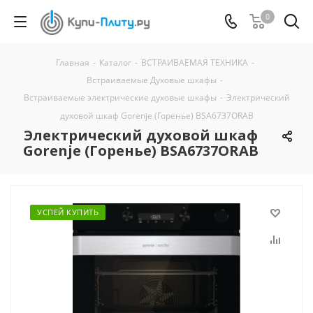
0
Главная
-
Каталог
-
ВСТРАИВАЕМАЯ ТЕХНИКА
-
Встраиваемые Духовые шкафы
-
Встраиваемые электрические духовые шкафы
-
Электрический
духовой шкаф Gorenje (Горенье) BSA6737ORAB
Электрический духовой шкаф
Gorenje (Горенье) BSA6737ORAB
УСПЕЙ КУПИТЬ