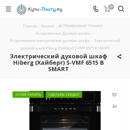
0
Главная
-
Каталог
-
ВСТРАИВАЕМАЯ ТЕХНИКА
-
Встраиваемые Духовые шкафы
-
Встраиваемые электрические духовые шкафы
-
Электрический
духовой шкаф Hiberg (Хайберг) S-VMF 6515 B SMART
Электрический духовой шкаф
Hiberg (Хайберг) S-VMF 6515 B
SMART
УСПЕЙ КУПИТЬ
СДЕЛАЕМ СКИДКУ