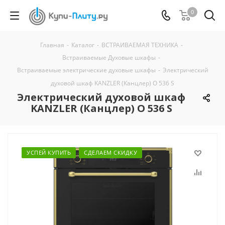
0
Главная
-
Каталог
-
ВСТРАИВАЕМАЯ ТЕХНИКА
-
Встраиваемые Духовые шкафы
-
Встраиваемые электрические духовые шкафы
-
Электрический
духовой шкаф KANZLER (Канцлер) O 536 S
Электрический духовой шкаф
KANZLER (Канцлер) O 536 S
УСПЕЙ КУПИТЬ
СДЕЛАЕМ СКИДКУ