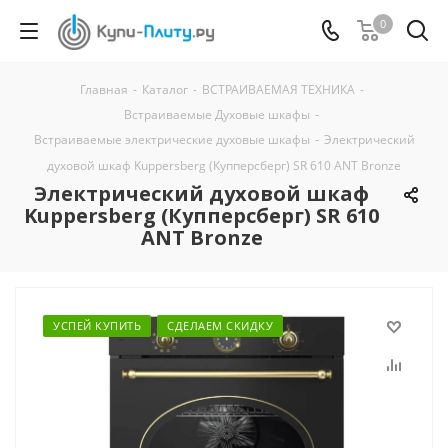
0
Главная
-
Каталог
-
ВСТРАИВАЕМАЯ ТЕХНИКА
-
Встраиваемые Духовые шкафы
-
Встраиваемые электрические духовые шкафы
-
Электрический
духовой шкаф Kuppersberg (Купперсберг) SR 610 ANT Bronze
Электрический духовой шкаф
Kuppersberg (Купперсберг) SR 610
ANT Bronze
УСПЕЙ КУПИТЬ
СДЕЛАЕМ СКИДКУ