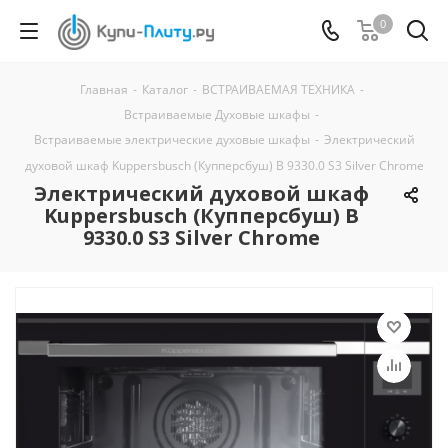
0
Главная
-
Каталог
-
ВСТРАИВАЕМАЯ ТЕХНИКА
-
Встраиваемые Духовые шкафы
-
Встраиваемые электрические духовые шкафы
-
Электрический
духовой шкаф Kuppersbusch (Купперсбуш) B 9330.0 S3 Silver Chrome
Электрический духовой шкаф
Kuppersbusch (Купперсбуш) B
9330.0 S3 Silver Chrome