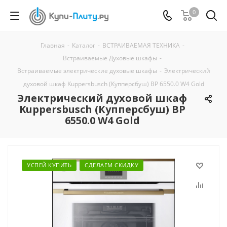
0
Главная
-
Каталог
-
ВСТРАИВАЕМАЯ ТЕХНИКА
-
Встраиваемые Духовые шкафы
-
Встраиваемые электрические духовые шкафы
-
Электрический
духовой шкаф Kuppersbusch (Купперсбуш) BP 6550.0 W4 Gold
Электрический духовой шкаф
Kuppersbusch (Купперсбуш) BP
6550.0 W4 Gold
УСПЕЙ КУПИТЬ
СДЕЛАЕМ СКИДКУ