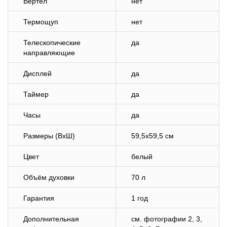
Вертел
нет
Термощуп
нет
Телескопические
да
направляющие
Дисплей
да
Таймер
да
Часы
да
Размеры (ВхШ)
59,5х59,5 см
Цвет
белый
Объём духовки
70 л
Гарантия
1 год
Дополнительная
cм. фотографии 2, 3,