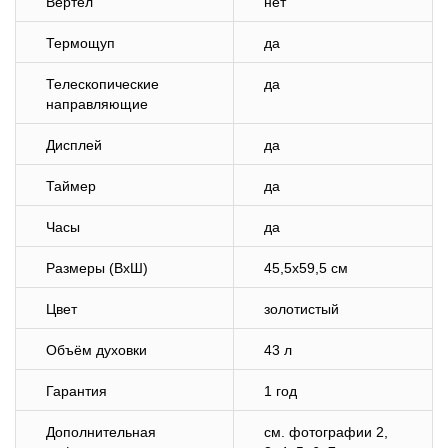
Вертел
нет
Термощуп
да
Телескопические
да
направляющие
Дисплей
да
Таймер
да
Часы
да
Размеры (ВхШ)
45,5х59,5 см
Цвет
золотистый
Объём духовки
43 л
Гарантия
1 год
Дополнительная
cм. фотографии 2,