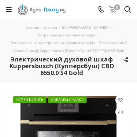
0
Главная
-
Каталог
-
ВСТРАИВАЕМАЯ ТЕХНИКА
-
Встраиваемые Духовые шкафы
-
Встраиваемые электрические духовые шкафы
-
Электрический
духовой шкаф Kuppersbusch (Купперсбуш) CBD 6550.0 S4 Gold
Электрический духовой шкаф
Kuppersbusch (Купперсбуш) CBD
6550.0 S4 Gold
УСПЕЙ КУПИТЬ
СДЕЛАЕМ СКИДКУ