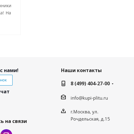
хники
а! На
с нами!
Наши контакты
онок
8 (499) 404-27-00
 чат
info@kupi-plitu.ru
г.Москва, ул.
Рочдельская, д.15
ь на связи