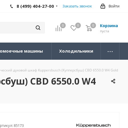
8 (499) 404-27-00
Заказать звонок
Войти
Корзина
0
0
0
0
пуста
омоечные машины
Холодильники
ческий духовой шкаф Kuppersbusch (Купперсбуш) CBD 6550.0 W4 Gold
сбуш) CBD 6550.0 W4
ртикул:
85173