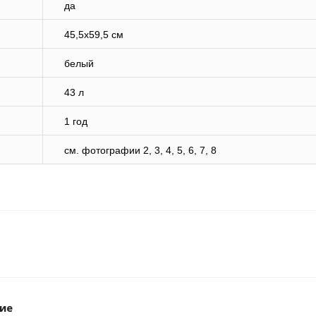
да
45,5х59,5 см
белый
43 л
1 год
cм. фотографии 2, 3, 4, 5, 6, 7, 8
ие