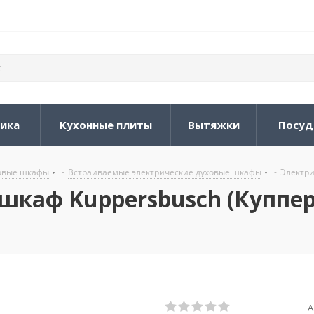
ника
Кухонные плиты
Вытяжки
Посуд
овые шкафы
-
Встраиваемые электрические духовые шкафы
-
Электри
шкаф Kuppersbusch (Куппер
А