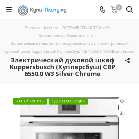
0
Главная
-
Каталог
-
ВСТРАИВАЕМАЯ ТЕХНИКА
-
Встраиваемые Духовые шкафы
-
Встраиваемые электрические духовые шкафы
-
Электрический
духовой шкаф Kuppersbusch (Купперсбуш) CBP 6550.0 W3 Silver Chrome
Электрический духовой шкаф
Kuppersbusch (Купперсбуш) CBP
6550.0 W3 Silver Chrome
УСПЕЙ КУПИТЬ
СДЕЛАЕМ СКИДКУ