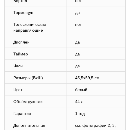
Вертел
нет
Термощуп
да
Телескопические
нет
направляющие
Дисплей
да
Таймер
да
Часы
да
Размеры (ВхШ)
45,5х59,5 см
Цвет
белый
Объём духовки
44 л
Гарантия
1 год
Дополнительная
cм. фотографии 2, 3,