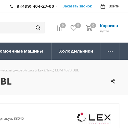
8 (499) 404-27-00
Заказать звонок
Войти
Корзина
0
0
0
0
пуста
омоечные машины
Холодильники
ческий духовой шкаф Lex (Лекс) EDM 4570 BBL
BBL
ртикул:
83045