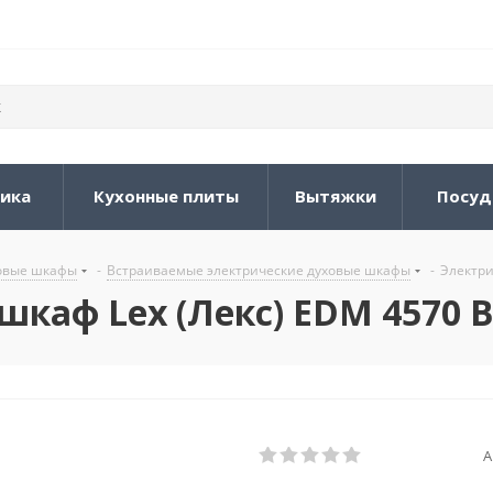
ника
Кухонные плиты
Вытяжки
Посуд
овые шкафы
-
Встраиваемые электрические духовые шкафы
-
Электри
каф Lex (Лекс) EDM 4570 
А