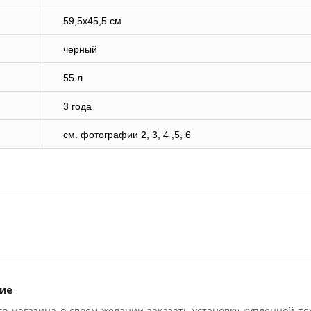
59,5х45,5 см
черный
55 л
3 года
cм. фотографии 2, 3, 4 ,5, 6
ие
о магазина о своем желании заказать установку купленной те