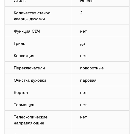
Стиль
Hi-tech
Количество стекол
2
дверцы духовки
Функция СВЧ
нет
Гриль
да
Конвекция
нет
Переключатели
поворотные
Очистка духовки
паровая
Вертел
нет
Термощуп
нет
Телескопические
нет
направляющие