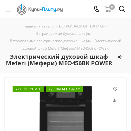
0
Главная
-
Каталог
-
ВСТРАИВАЕМАЯ ТЕХНИКА
-
Встраиваемые Духовые шкафы
-
Встраиваемые электрические духовые шкафы
-
Электрический
духовой шкаф Meferi (Мефери) MEO456BK POWER
Электрический духовой шкаф
Meferi (Мефери) MEO456BK POWER
УСПЕЙ КУПИТЬ
СДЕЛАЕМ СКИДКУ