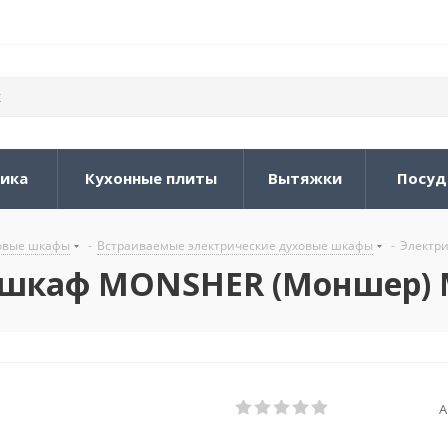
ника
Кухонные плиты
Вытяжки
Посуд
овые шкафы
-
Встраиваемые электрические духовые шкафы
-
Электри
 шкаф MONSHER (Моншер) M
А