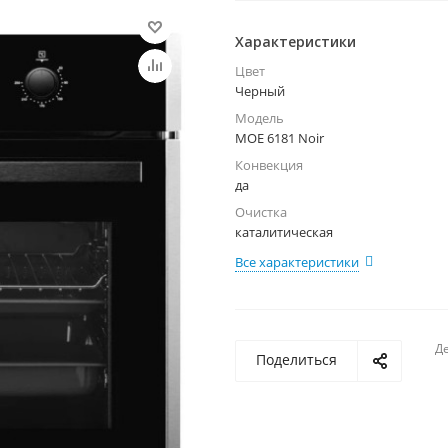
Характеристики
Цвет
Черный
Модель
MOE 6181 Noir
Конвекция
да
Очистка
каталитическая
Все характеристики
Де
Поделиться