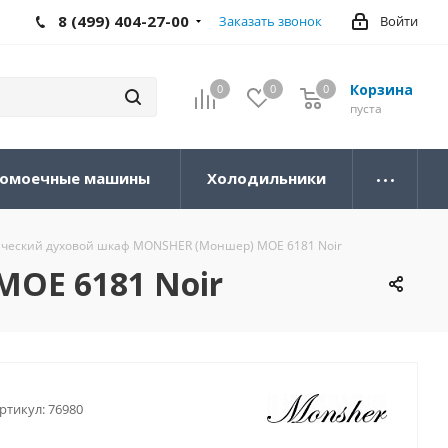
8 (499) 404-27-00
Заказать звонок
Войти
Корзина
0
0
0
0
пуста
омоечные машины
Холодильники
ческий духовой шкаф MONSHER (Моншер) MOE 6181 Noir
OE 6181 Noir
ртикул:
76980