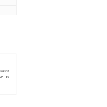
хники
а! На