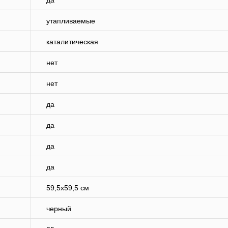
да
утапливаемые
каталитическая
нет
нет
да
да
да
да
59,5х59,5 см
черный