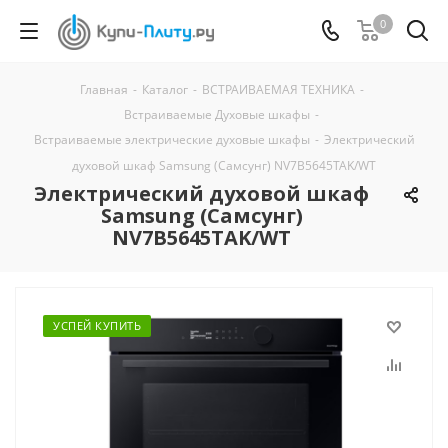
0
Главная
-
Каталог
-
ВСТРАИВАЕМАЯ ТЕХНИКА
-
Встраиваемые Духовые шкафы
-
Встраиваемые электрические духовые шкафы
-
Электрический
духовой шкаф Samsung (Самсунг) NV7B5645TAK/WT
Электрический духовой шкаф
Samsung (Самсунг)
NV7B5645TAK/WT
УСПЕЙ КУПИТЬ