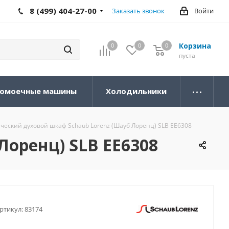
8 (499) 404-27-00
Заказать звонок
Войти
Корзина
0
0
0
0
пуста
омоечные машины
Холодильники
ческий духовой шкаф Schaub Lorenz (Шауб Лоренц) SLB EE6308
Лоренц) SLB EE6308
ртикул:
83174