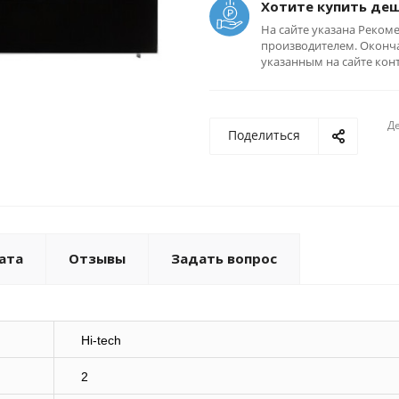
Хотите купить де
На сайте указана Реком
производителем. Оконча
указанным на сайте кон
Де
Поделиться
ата
Отзывы
Задать вопрос
Hi-tech
2