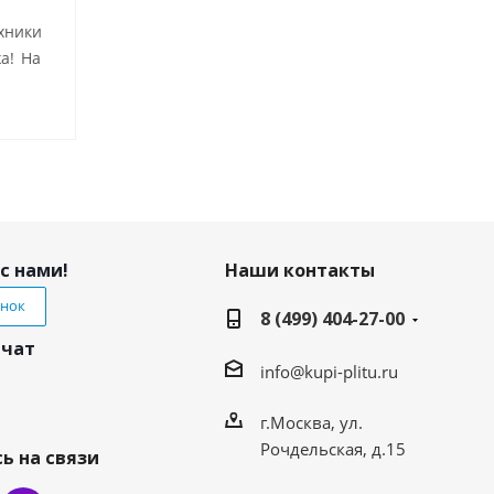
хники
а! На
с нами!
Наши контакты
онок
8 (499) 404-27-00
 чат
info@kupi-plitu.ru
г.Москва, ул.
Рочдельская, д.15
ь на связи