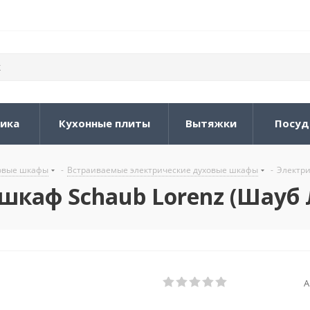
ника
Кухонные плиты
Вытяжки
Посуд
овые шкафы
-
Встраиваемые электрические духовые шкафы
-
Электри
каф Schaub Lorenz (Шауб 
А