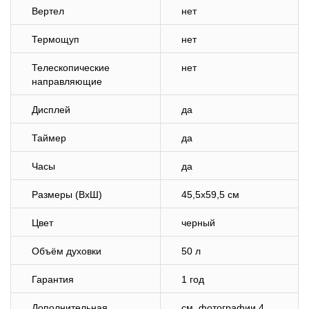
Вертел
нет
Термощуп
нет
Телескопические
нет
направляющие
Дисплей
да
Таймер
да
Часы
да
Размеры (ВхШ)
45,5х59,5 см
Цвет
черный
Объём духовки
50 л
Гарантия
1 год
Дополнительная
cм. фотографии 4,