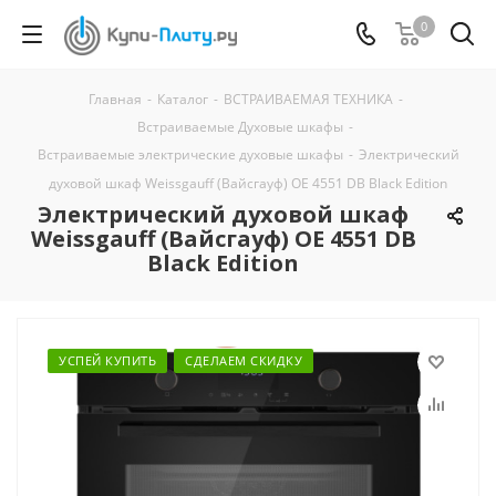
0
Главная
-
Каталог
-
ВСТРАИВАЕМАЯ ТЕХНИКА
-
Встраиваемые Духовые шкафы
-
Встраиваемые электрические духовые шкафы
-
Электрический
духовой шкаф Weissgauff (Вайсгауф) OE 4551 DB Black Edition
Электрический духовой шкаф
Weissgauff (Вайсгауф) OE 4551 DB
Black Edition
УСПЕЙ КУПИТЬ
СДЕЛАЕМ СКИДКУ