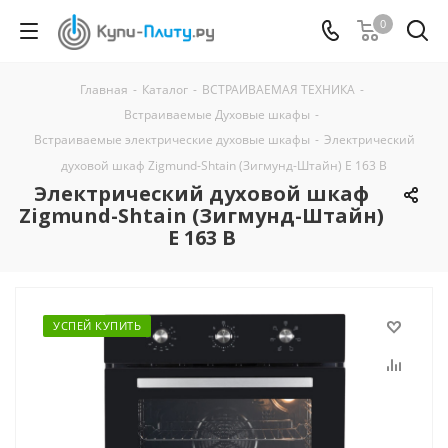
0
Главная
-
Каталог
-
ВСТРАИВАЕМАЯ ТЕХНИКА
-
Встраиваемые Духовые шкафы
-
Встраиваемые электрические духовые шкафы
-
Электрический
духовой шкаф Zigmund-Shtain (Зигмунд-Штайн) E 163 B
Электрический духовой шкаф
Zigmund-Shtain (Зигмунд-Штайн)
E 163 B
УСПЕЙ КУПИТЬ