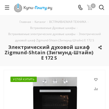
0
Главная
-
Каталог
-
ВСТРАИВАЕМАЯ ТЕХНИКА
-
Встраиваемые Духовые шкафы
-
Встраиваемые электрические духовые шкафы
-
Электрический
духовой шкаф Zigmund-Shtain (Зигмунд-Штайн) E 172 S
Электрический духовой шкаф
Zigmund-Shtain (Зигмунд-Штайн)
E 172 S
УСПЕЙ КУПИТЬ