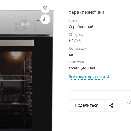
Характеристики
Цвет
Серебристый
Модель
E 175 S
Конвекция
да
Очистка
традиционная
Все характеристики
Де
Поделиться