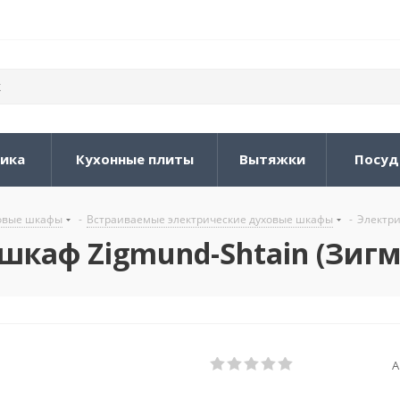
ника
Кухонные плиты
Вытяжки
Посуд
овые шкафы
-
Встраиваемые электрические духовые шкафы
-
Электри
каф Zigmund-Shtain (Зигм
А