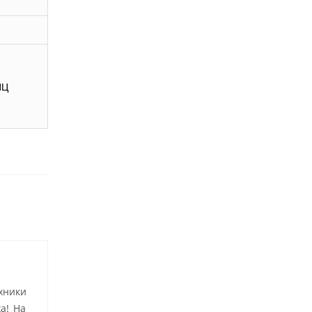
ИЦ
хники
а! На