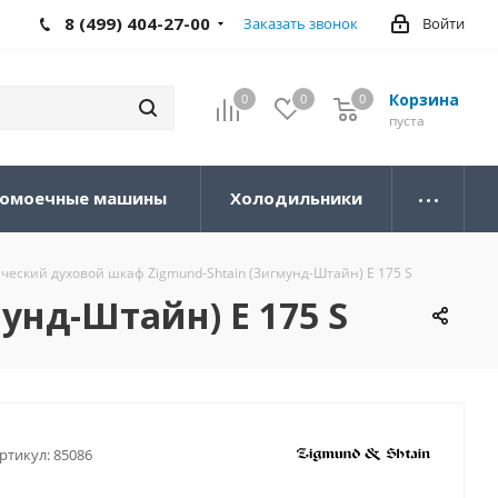
8 (499) 404-27-00
Заказать звонок
Войти
Корзина
0
0
0
0
пуста
омоечные машины
Холодильники
ческий духовой шкаф Zigmund-Shtain (Зигмунд-Штайн) E 175 S
унд-Штайн) E 175 S
ртикул:
85086