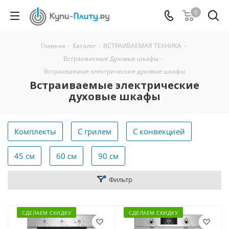
0
Главная
-
Каталог
-
ВСТРАИВАЕМАЯ ТЕХНИКА
-
Встраиваемые Духовые шкафы
-
Встраиваемые электрические духовые шкафы
Встраиваемые электрические
духовые шкафы
Комплекты
С грилем
С конвекцией
45 см
60 см
90 см
Фильтр
СДЕЛАЕМ СКИДКУ
СДЕЛАЕМ СКИДКУ