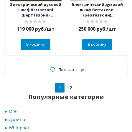
Электрический духовой
Электрический духовой
шкаф Bertazzoni
шкаф Bertazzoni
(Бертаззони)
(Бертаззони)
F457MODVTC
F457HERMWTNE
119 000
руб.
/шт
250 000
руб.
/шт
В корзину
В корзину
Показать еще
1
2
Популярные категории
Ore
Дарина
Whirlpool