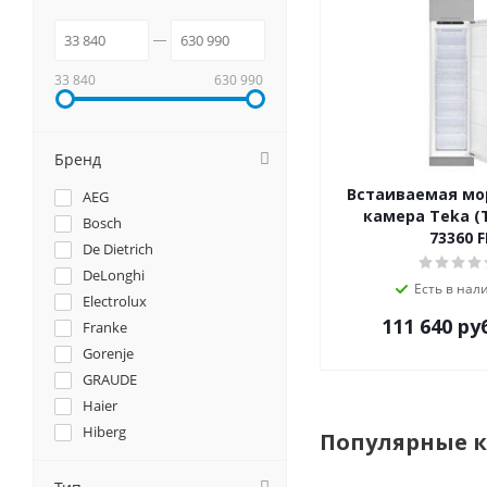
33 840
630 990
Бренд
Встаиваемая мо
AEG
камера Teka (Т
Bosch
73360 F
De Dietrich
DeLonghi
Есть в нал
Electrolux
111 640
ру
Franke
Gorenje
GRAUDE
Haier
Hiberg
Популярные 
Hyundai
Jackys