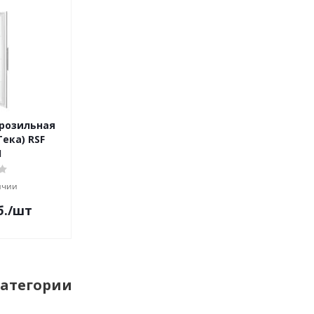
розильная
ека) RSF
I
ичии
б.
/шт
категории