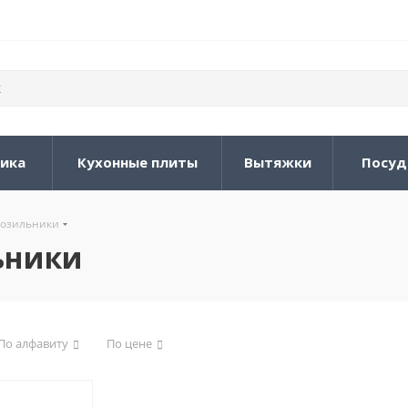
ника
Кухонные плиты
Вытяжки
Посуд
озильники
ьники
По алфавиту
По цене