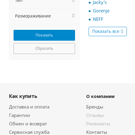
Тип
Jacky's
KANZLER
Gorenje
Korting
Размораживание
NEFF
Krona
Kuppersberg
Показать все
Kuppersbusch
Lex
Сбросить
Liebherr
MAUNFELD
Meferi
Miele
NEFF
NORDFROST
Scandilux
Как купить
О компании
Schaub Lorenz
Доставка и оплата
Бренды
Siemens
Гарантии
Smeg
Отзывы
Teka
Обмен и возврат
Реквизиты
Weissgauff
Сервисная служба
Контакты