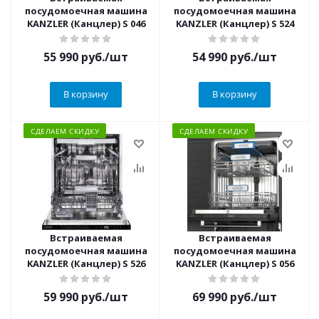
посудомоечная машина
посудомоечная машина
KANZLER (Канцлер) S 046
KANZLER (Канцлер) S 524
55 990
руб.
/шт
54 990
руб.
/шт
В корзину
В корзину
СДЕЛАЕМ СКИДКУ
СДЕЛАЕМ СКИДКУ
Встраиваемая
Встраиваемая
посудомоечная машина
посудомоечная машина
KANZLER (Канцлер) S 526
KANZLER (Канцлер) S 056
59 990
руб.
/шт
69 990
руб.
/шт