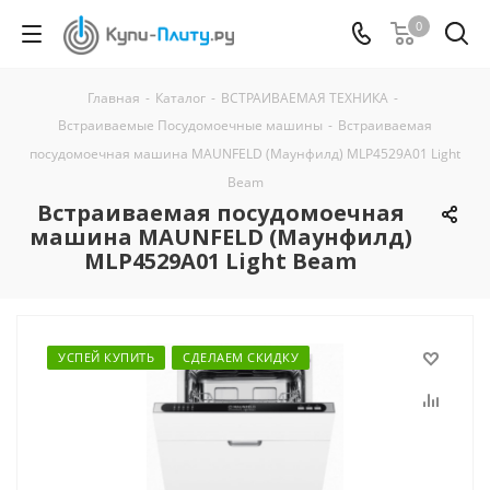
0
Главная
-
Каталог
-
ВСТРАИВАЕМАЯ ТЕХНИКА
-
Встраиваемые Посудомоечные машины
-
Встраиваемая
посудомоечная машина MAUNFELD (Маунфилд) MLP4529A01 Light
Beam
Встраиваемая посудомоечная
машина MAUNFELD (Маунфилд)
MLP4529A01 Light Beam
УСПЕЙ КУПИТЬ
СДЕЛАЕМ СКИДКУ