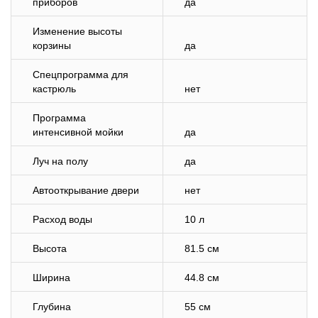
приборов
да
Изменение высоты
корзины
да
Спецпрограмма для
кастрюль
нет
Программа
интенсивной мойки
да
Луч на полу
да
Автооткрывание двери
нет
Расход воды
10 л
Высота
81.5 см
Ширина
44.8 см
Глубина
55 см