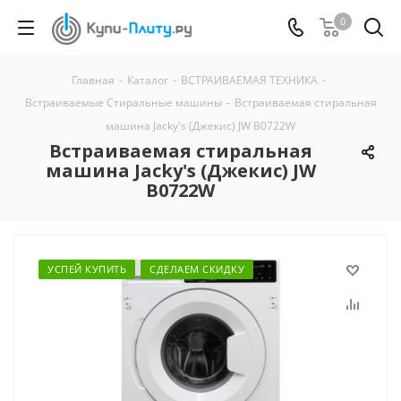
0
Главная
-
Каталог
-
ВСТРАИВАЕМАЯ ТЕХНИКА
-
Встраиваемые Стиральные машины
-
Встраиваемая стиральная
машина Jacky's (Джекис) JW B0722W
Встраиваемая стиральная
машина Jacky's (Джекис) JW
B0722W
УСПЕЙ КУПИТЬ
СДЕЛАЕМ СКИДКУ