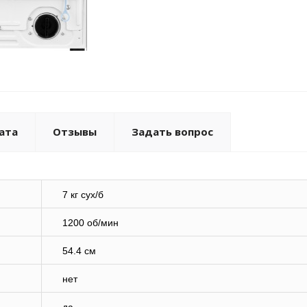
ата
Отзывы
Задать вопрос
7 кг сух/б
1200 об/мин
54.4 см
нет