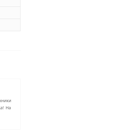
хники
а! На