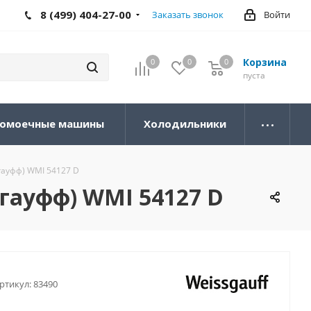
8 (499) 404-27-00
Заказать звонок
Войти
Корзина
0
0
0
0
пуста
омоечные машины
Холодильники
гауфф) WMI 54127 D
гауфф) WMI 54127 D
ртикул:
83490