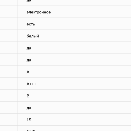
да
электронное
есть
белый
да
да
A
A+++
B
да
15