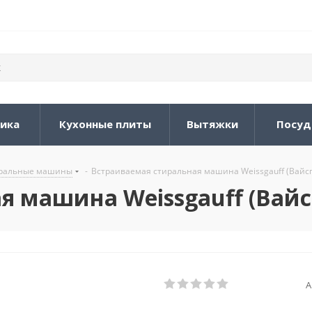
ника
Кухонные плиты
Вытяжки
Посуд
иральные машины
-
Встраиваемая стиральная машина Weissgauff (Вайс
я машина Weissgauff (Вайс
А