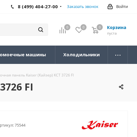
8 (499) 404-27-00
Заказать звонок
Войти
Корзина
0
0
0
0
пуста
омоечные машины
Холодильники
чная панель Kaiser (Кайзер) KCT 3726 FI
3726 FI
ртикул:
75544