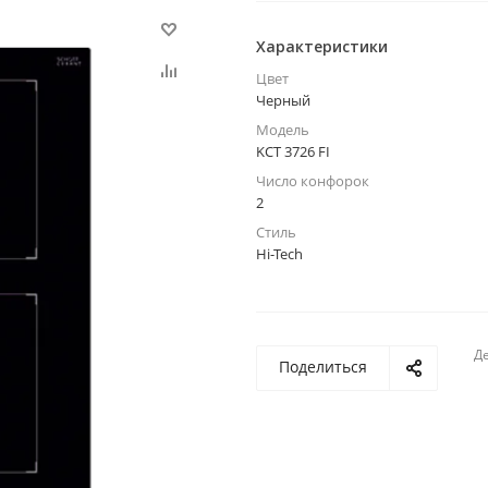
Характеристики
Цвет
Черный
Модель
KCT 3726 FI
Число конфорок
2
Стиль
Hi-Tech
Де
Поделиться