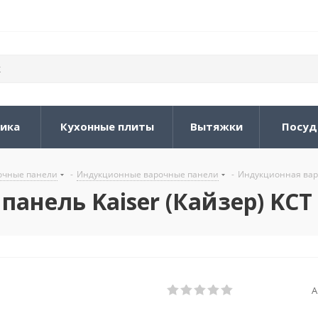
ника
Кухонные плиты
Вытяжки
Посуд
очные панели
-
Индукционные варочные панели
-
Индукционная варо
нель Kaiser (Кайзер) KCT 
А