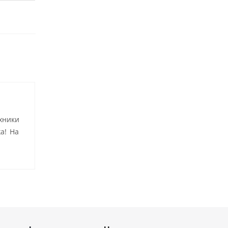
хники
а! На