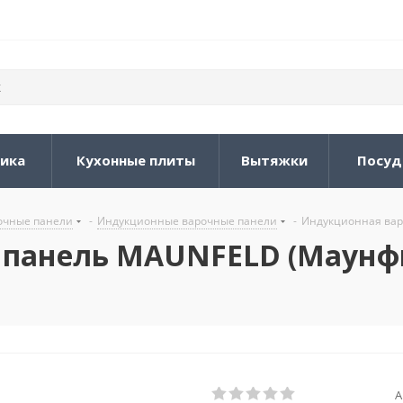
ника
Кухонные плиты
Вытяжки
Посуд
очные панели
-
Индукционные варочные панели
-
Индукционная варо
 панель MAUNFELD (Маунфи
А