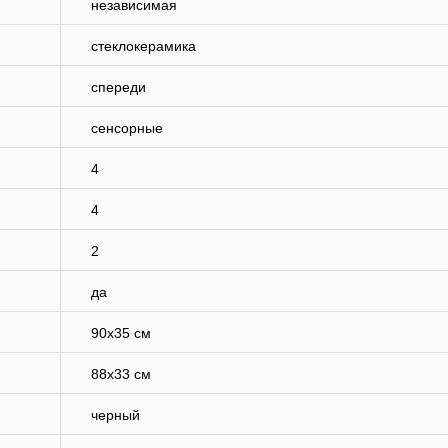
независимая
стеклокерамика
спереди
сенсорные
4
4
2
да
90х35 см
88х33 см
черный