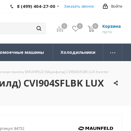
8 (499) 404-27-00
Заказать звонок
Войти
Корзина
0
0
0
0
пуста
омоечные машины
Холодильники
чная панель MAUNFELD (Маунфилд) CVI904SFLBK LUX Inverter
лд) CVI904SFLBK LUX
ртикул:
84752