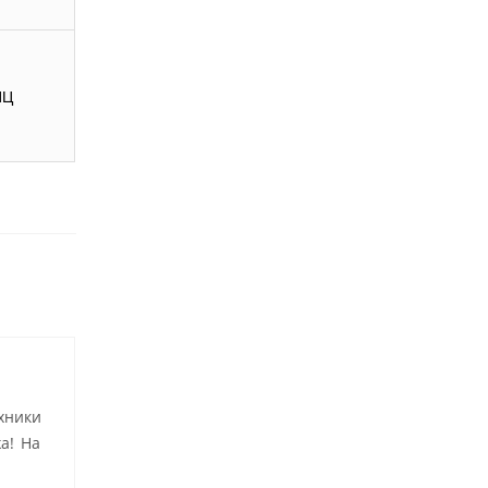
ИЦ
хники
а! На