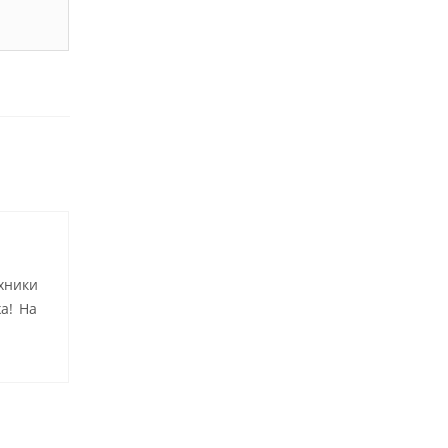
хники
а! На