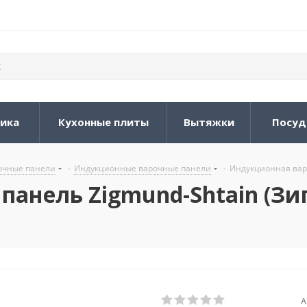
ника
Кухонные плиты
Вытяжки
Посуд
очные панели
-
Индукционные варочные панели
-
Индукционная варо
анель Zigmund-Shtain (Зиг
А