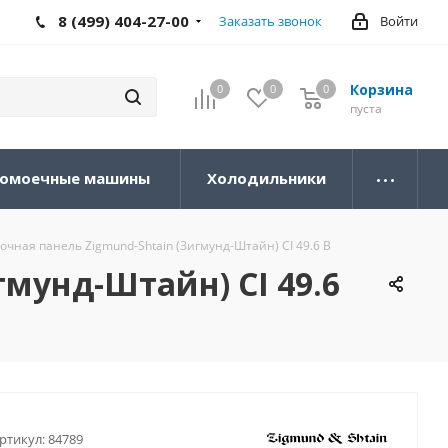
8 (499) 404-27-00
Заказать звонок
Войти
Корзина
0
0
0
0
пуста
омоечные машины
Холодильники
чная панель Zigmund-Shtain (Зигмунд-Штайн) CI 49.6 B
мунд-Штайн) CI 49.6
ртикул:
84789