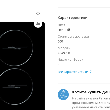
Характеристики
Цвет
Черный
Стоимость доставки
500
Модель
CI 49.6 B
Число конфорок
4
Все характеристики
Хотите купить де
На сайте указана Реком
производителем. Оконча
указанным на сайте кон