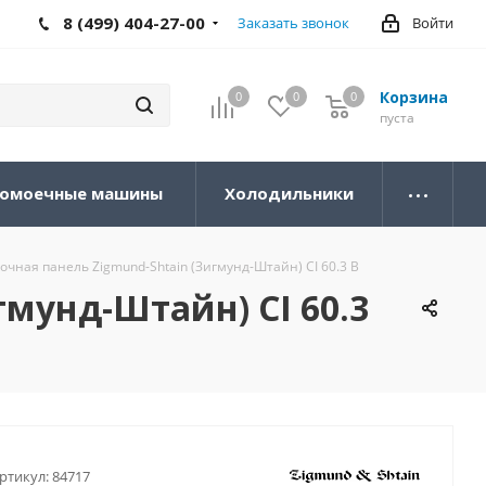
8 (499) 404-27-00
Заказать звонок
Войти
Корзина
0
0
0
0
пуста
омоечные машины
Холодильники
чная панель Zigmund-Shtain (Зигмунд-Штайн) CI 60.3 B
мунд-Штайн) CI 60.3
ртикул:
84717