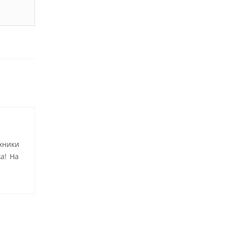
хники
а! На