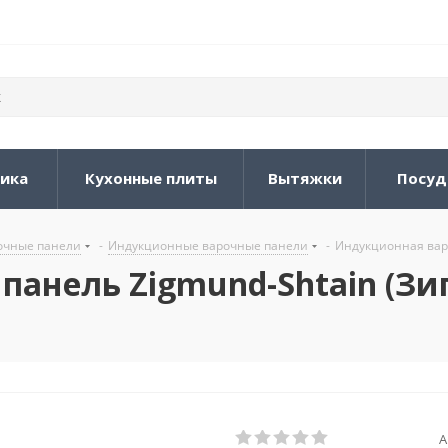
ника
Кухонные плиты
Вытяжки
Посуд
очные панели
-
Индукционные варочные панели
-
Индукционная варо
анель Zigmund-Shtain (Зиг
А