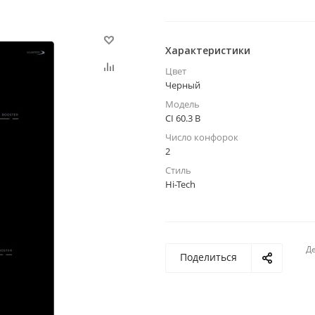
Характеристики
Цвет
Черный
Модель
CI 60.3 B
Число конфорок
2
Стиль
Hi-Tech
Де
Поделиться