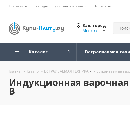
Как купить
Бренды
Доставка и оплата
Контакты
Ваш город
Москва
Каталог
Встраиваемая тех
Главная
-
Каталог
-
ВСТРАИВАЕМАЯ ТЕХНИКА
-
Встраиваемые вар
Индукционная варочная п
B