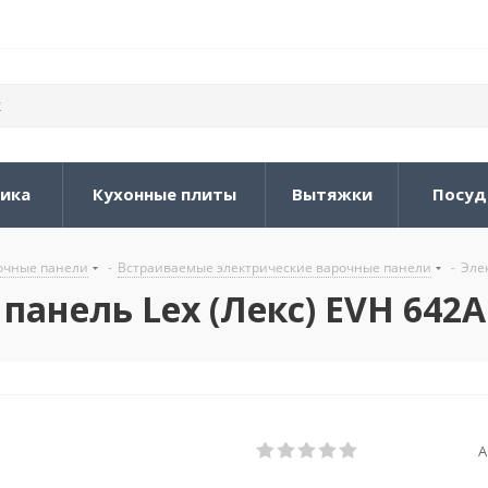
ника
Кухонные плиты
Вытяжки
Посуд
очные панели
-
Встраиваемые электрические варочные панели
-
Эле
панель Lex (Лекс) EVH 642A
А