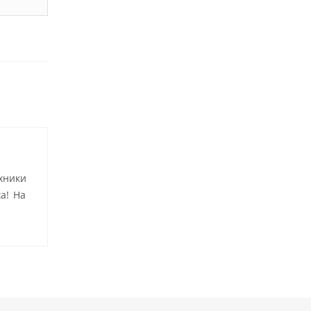
хники
а! На