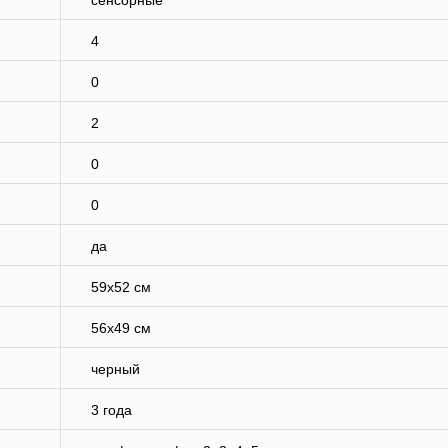
сенсорные
4
0
2
0
0
да
59х52 см
56х49 см
черный
3 года