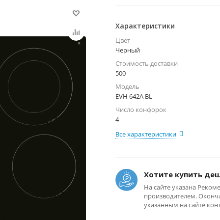
Характеристики
Цвет
Черный
Стоимость доставки
500
Модель
EVH 642A BL
Число конфорок
4
Все характеристики
Хотите купить де
На сайте указана Реком
производителем. Оконча
указанным на сайте кон