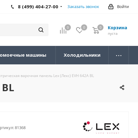
8 (499) 404-27-00
Заказать звонок
Войти
Корзина
0
0
0
0
пуста
омоечные машины
Холодильники
ктрическая варочная панель Lex (Лекс) EVH 642A BL
 BL
ртикул:
81368