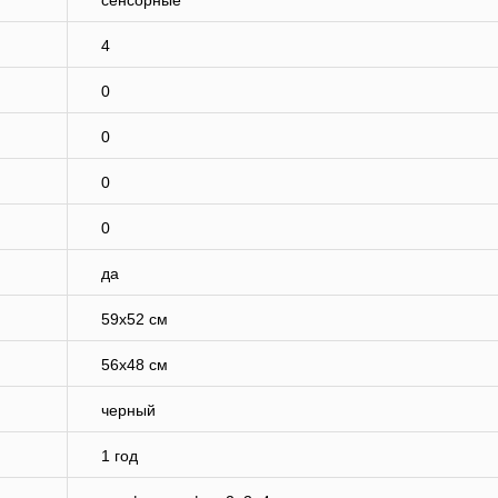
сенсорные
4
0
0
0
0
да
59х52 см
56х48 см
черный
1 год