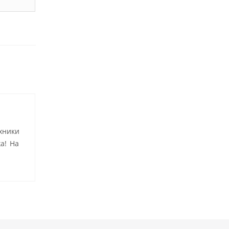
хники
а! На