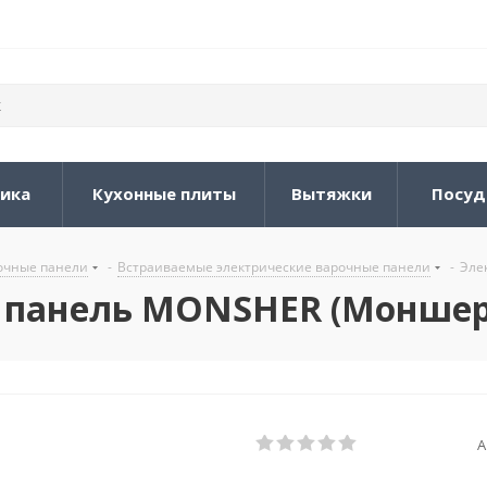
ника
Кухонные плиты
Вытяжки
Посуд
очные панели
-
Встраиваемые электрические варочные панели
-
Эле
 панель MONSHER (Моншер
А