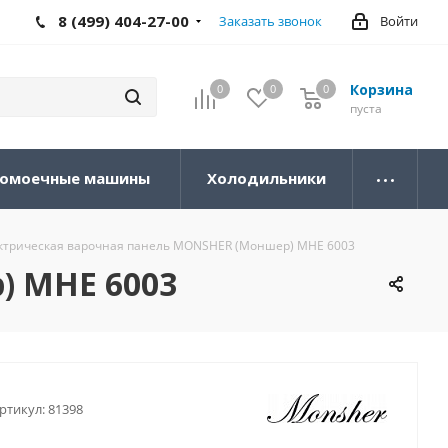
8 (499) 404-27-00
Заказать звонок
Войти
Корзина
0
0
0
0
пуста
омоечные машины
Холодильники
ктрическая варочная панель MONSHER (Моншер) MHE 6003
) MHE 6003
ртикул:
81398