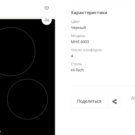
Характеристики
Цвет
Черный
Модель
MHE 6003
Число конфорок
4
Стиль
Hi-Tech
Де
Поделиться