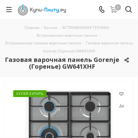
0
Главная
-
Каталог
-
ВСТРАИВАЕМАЯ ТЕХНИКА
-
Встраиваемые варочные панели
-
Встраиваемые газовые варочные панели
-
Газовая варочная панель
Gorenje (Горенье) GW641XHF
Газовая варочная панель Gorenje
(Горенье) GW641XHF
УСПЕЙ КУПИТЬ